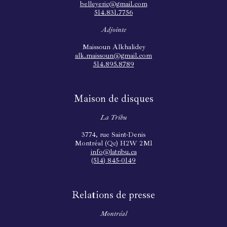
belleyeric@gmail.com
514.831.7756
Adjointe
Maissoun Alkhalidey
alk.maissoun@gmail.com
514.895.8789
Maison de disques
La Tribu
3774, rue Saint-Denis
Montréal (Qc) H2W 2M1
info@latribu.ca
(514) 845-0149
Relations de presse
Montréal